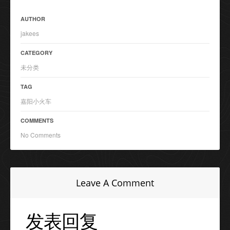
AUTHOR
jakees
CATEGORY
未分类
TAG
嘉阳小火车
COMMENTS
No Comments
Leave A Comment
发表回复