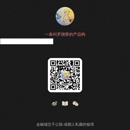
一条叫罗骁驿的产品狗
搜
金融城交子公园-成都人私藏的秘境