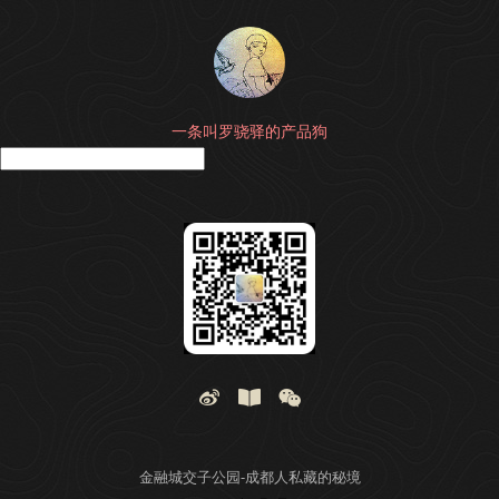
一条叫罗骁驿的产品狗
搜
金融城交子公园-成都人私藏的秘境