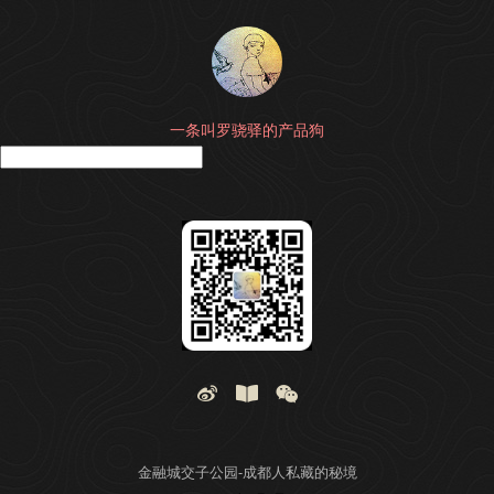
一条叫罗骁驿的产品狗
搜
金融城交子公园-成都人私藏的秘境