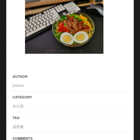
AUTHOR
jakees
CATEGORY
未分类
TAG
减肥餐
COMMENTS