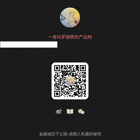
一条叫罗骁驿的产品狗
搜
金融城交子公园-成都人私藏的秘境