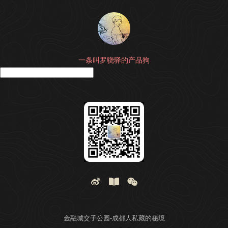
一条叫罗骁驿的产品狗
搜
金融城交子公园-成都人私藏的秘境