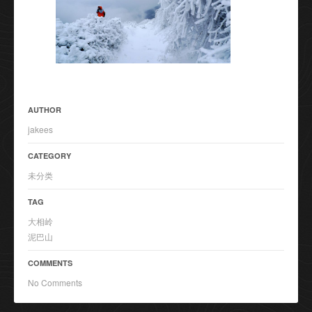
AUTHOR
jakees
CATEGORY
未分类
TAG
大相岭
泥巴山
COMMENTS
No Comments