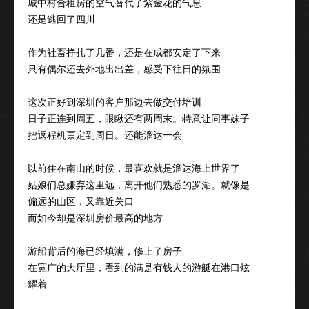
城中村合租房的空气替代了紫金花的气息
还是逃回了四川
作为社畜挣扎了几番，还是在成都安定了下来
只有偶尔还去外地出出差，感受下往日的氛围
这次正好到深圳的客户那边去做交付培训
日子正连到周五，眼瞅还有两周末。特意让同事妹子
把返程机票定到周日。还能溜达一会
以前住在南山的时候，最喜欢就是溜达海上世界了
姑娘们总嫌弃这里远，离开他们熟悉的罗湖。就像是
偏远的山区，又靠近关口
而如今却是深圳房价最高的地方
游船背后的海已经填满，修上了房子
在宽广的大厅里，看到的满是有钱人的游艇在港口炫
耀着