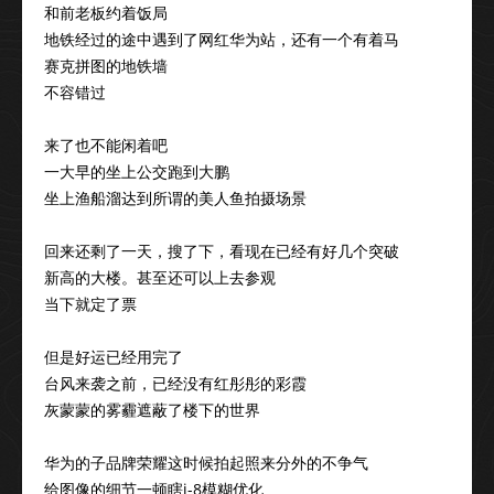
和前老板约着饭局
地铁经过的途中遇到了网红华为站，还有一个有着马
赛克拼图的地铁墙
不容错过
来了也不能闲着吧
一大早的坐上公交跑到大鹏
坐上渔船溜达到所谓的美人鱼拍摄场景
回来还剩了一天，搜了下，看现在已经有好几个突破
新高的大楼。甚至还可以上去参观
当下就定了票
但是好运已经用完了
台风来袭之前，已经没有红彤彤的彩霞
灰蒙蒙的雾霾遮蔽了楼下的世界
华为的子品牌荣耀这时候拍起照来分外的不争气
给图像的细节一顿瞎j-8模糊优化