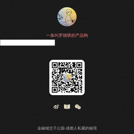
一条叫罗骁驿的产品狗
搜
金融城交子公园-成都人私藏的秘境