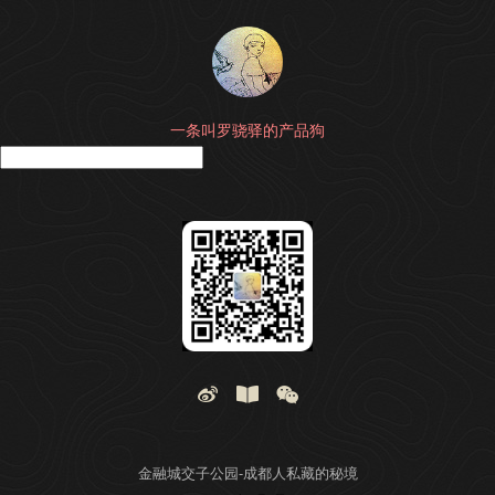
一条叫罗骁驿的产品狗
搜
金融城交子公园-成都人私藏的秘境