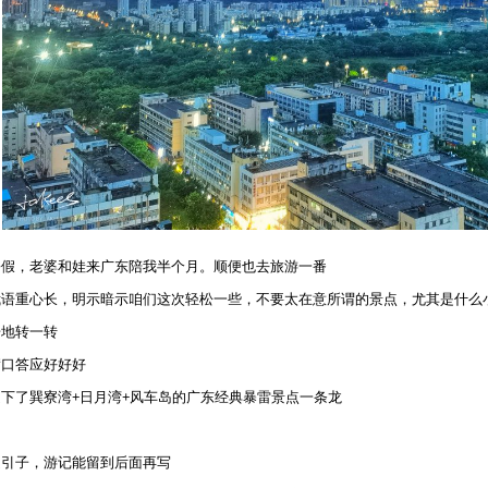
暑假，老婆和娃来广东陪我半个月。顺便也去旅游一番
我语重心长，明示暗示咱们这次轻松一些，不要太在意所谓的景点，尤其是什么
据地转一转
满口答应好好好
下了巽寮湾+日月湾+风车岛的广东经典暴雷景点一条龙
是引子，游记能留到后面再写