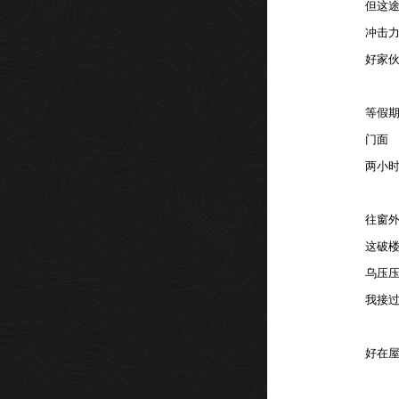
但这途
冲击力
好家
等假
门面
两小
往窗
这破
乌压
我接
好在