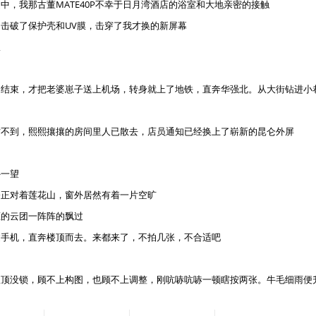
中，我那古董MATE40P不幸于日月湾酒店的浴室和大地亲密的接触
击破了保护壳和UV膜，击穿了我才换的新屏幕
伙
期结束，才把老婆崽子送上机场，转身就上了地铁，直奔华强北。从大街钻进小
时不到，熙熙攘攘的房间里人已散去，店员通知已经换上了崭新的昆仑外屏
外一望
楼正对着莲花山，窗外居然有着一片空旷
压的云团一阵阵的飘过
过手机，直奔楼顶而去。来都来了，不拍几张，不合适吧
屋顶没锁，顾不上构图，也顾不上调整，刚吭哧吭哧一顿瞎按两张。牛毛细雨便