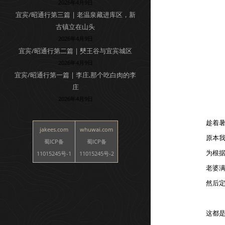
2026年4月9日
宜宾/昭通行第三篇 | 老温泉藏进库区，新
古镇立在山头
2026年4月9日
宜宾/昭通行第二篇 | 僰王谷与宜宾城区
2026年4月9日
宜宾/昭通行第一篇 | 李庄,那个吃白肉的李
庄
2026年4月9日
趁着
jakees.com
whuwai.com
原本
蜀ICP备
蜀ICP备
为根
11015245号-1
11015245号-2
老婆
然后定
这都