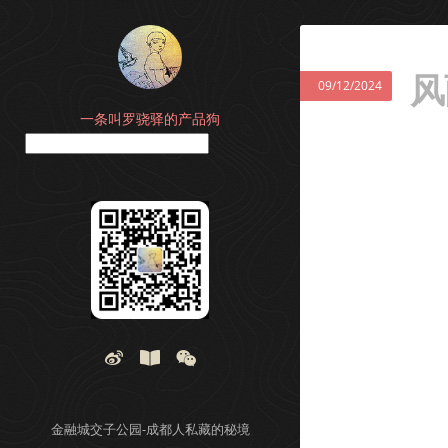
风
09/12/2024
一条叫罗骁驿的产品狗
搜索
金融城交子公园-成都人私藏的秘境