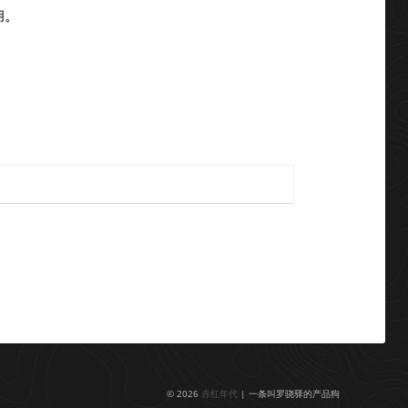
用。
© 2026
赤红年代
| 一条叫罗骁驿的产品狗