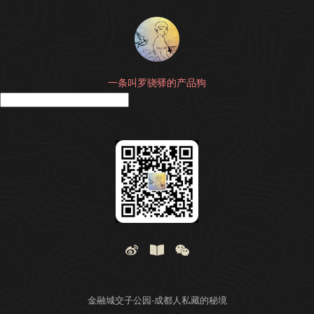
一条叫罗骁驿的产品狗
搜
金融城交子公园-成都人私藏的秘境