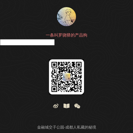
一条叫罗骁驿的产品狗
搜
金融城交子公园-成都人私藏的秘境