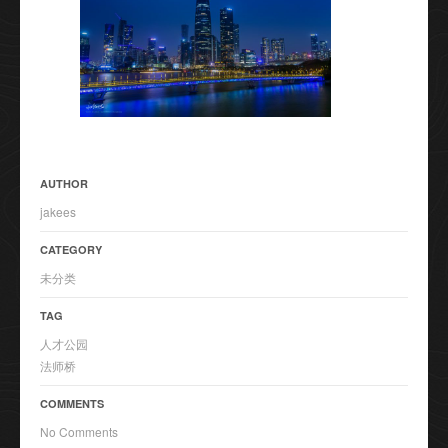
AUTHOR
jakees
CATEGORY
未分类
TAG
人才公园
法师桥
COMMENTS
No Comments