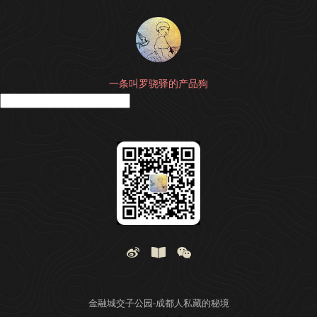
一条叫罗骁驿的产品狗
搜
金融城交子公园-成都人私藏的秘境