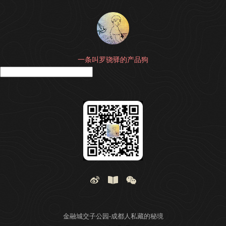
一条叫罗骁驿的产品狗
搜
金融城交子公园-成都人私藏的秘境