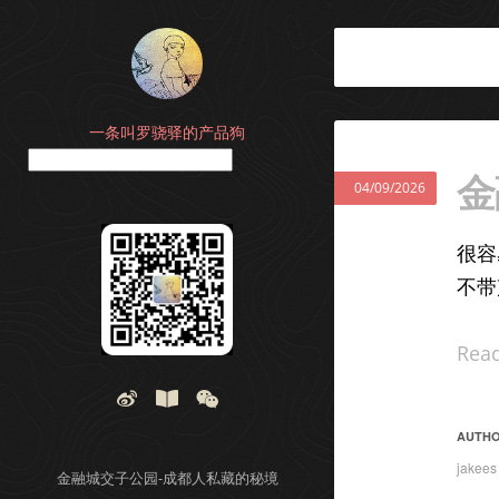
一条叫罗骁驿的产品狗
搜索
金
04/09/2026
很容
不带
Rea
AUTH
jakees
金融城交子公园-成都人私藏的秘境