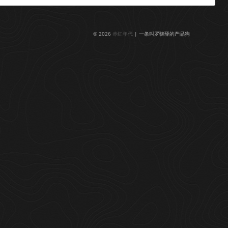
© 2026
赤红年代
| 一条叫罗骁驿的产品狗