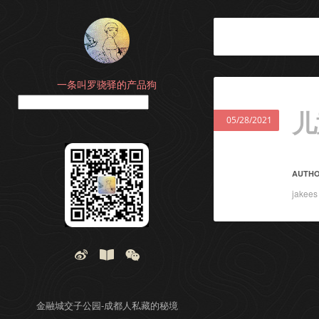
一条叫罗骁驿的产品狗
搜索
儿
05/28/2021
AUTH
jakees
金融城交子公园-成都人私藏的秘境