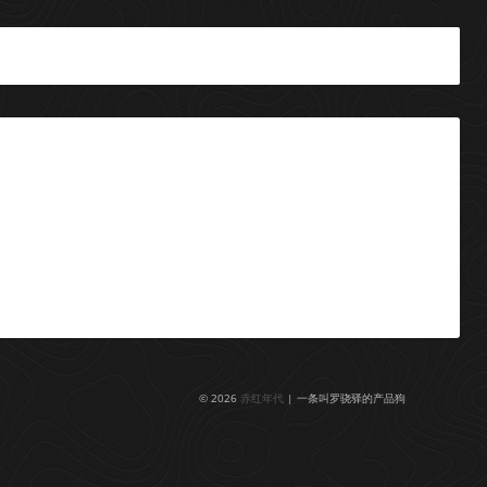
© 2026
赤红年代
| 一条叫罗骁驿的产品狗