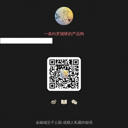
一条叫罗骁驿的产品狗
搜
金融城交子公园-成都人私藏的秘境