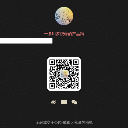
一条叫罗骁驿的产品狗
搜
金融城交子公园-成都人私藏的秘境