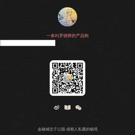
一条叫罗骁驿的产品狗
搜
金融城交子公园-成都人私藏的秘境