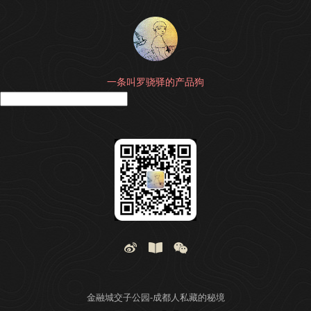
一条叫罗骁驿的产品狗
搜
金融城交子公园-成都人私藏的秘境