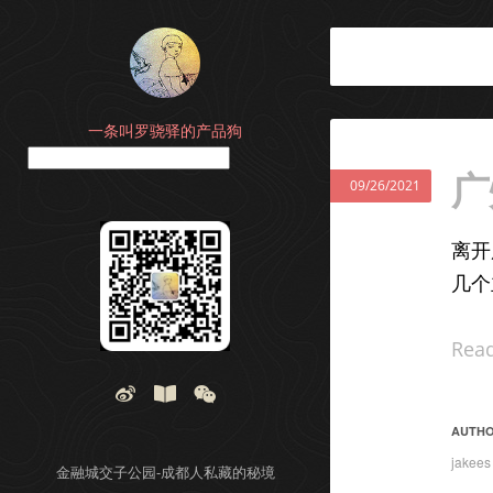
一条叫罗骁驿的产品狗
搜索
广
09/26/2021
离开
几个
Rea
AUTH
jakees
金融城交子公园-成都人私藏的秘境