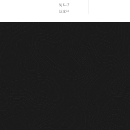
海珠塔
陈家祠