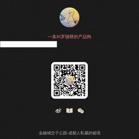
一条叫罗骁驿的产品狗
搜
金融城交子公园-成都人私藏的秘境