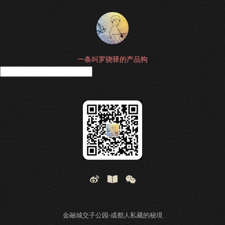
一条叫罗骁驿的产品狗
搜
金融城交子公园-成都人私藏的秘境