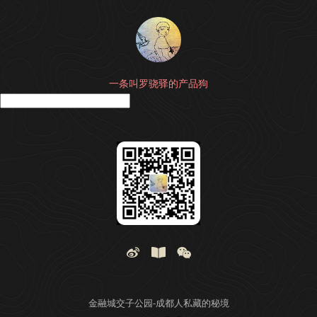
一条叫罗骁驿的产品狗
搜
金融城交子公园-成都人私藏的秘境