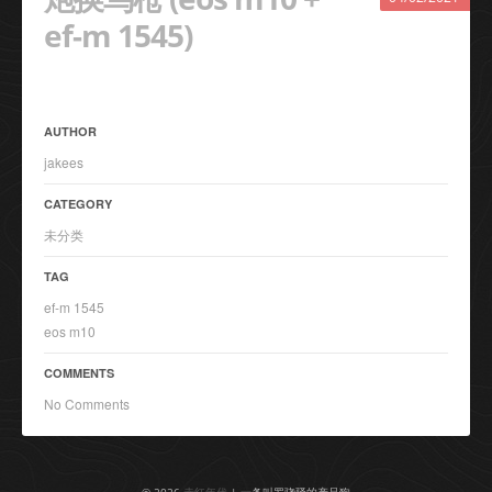
ef-m 1545)
AUTHOR
jakees
CATEGORY
未分类
TAG
ef-m 1545
eos m10
COMMENTS
No Comments